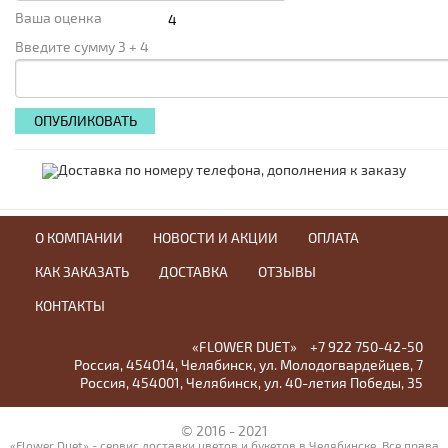
Ваша оценка
Введите сумму 3 + 4
О КОМПАНИИ
НОВОСТИ И АКЦИИ
ОПЛАТА
КАК ЗАКАЗАТЬ
ДОСТАВКА
ОТЗЫВЫ
КОНТАКТЫ
«FLOWER DUET»
+7 922 750-42-50
Россия
,
454014
,
Челябинск
,
ул. Молодогвардейцев, 7
Россия
,
454001
,
Челябинск
,
ул. 40-летия Победы, 35
© 2016 - 2021
«Flower Duet» - сервис доставки цветов и букетов в Челябинске. Все права