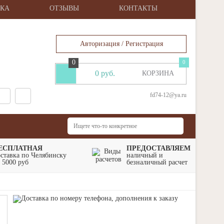
ВКА
ОТЗЫВЫ
КОНТАКТЫ
Авторизация / Регистрация
0
0
Изб
0 руб.
КОРЗИНА
товары
fd74-12@ya.ru
ЕСПЛАТНАЯ
ПРЕДОСТАВЛЯЕМ
оставка по Челябинску
наличный и
 5000 руб
безналичный расчет