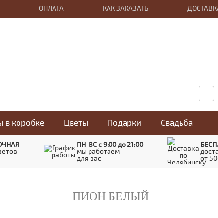
ОПЛАТА
КАК ЗАКАЗАТЬ
ДОСТАВК
«Flower Duet» – интернет-
магазин цветов
ы в коробке
Цветы
Подарки
Свадьба
ОЧНАЯ
ПН-ВС с 9:00 до 21:00
БЕСП
ветов
мы работаем
дост
для вас
от 50
ПИОН БЕЛЫЙ