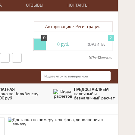
А
ОТЗЫВЫ
КОНТАКТЫ
Авторизация / Регистрация
0
0
Изб
0 руб.
КОРЗИНА
товары
fd74-12@ya.ru
ЛАТНАЯ
ПРЕДОСТАВЛЯЕМ
авка по Челябинску
наличный и
00 руб
безналичный расчет