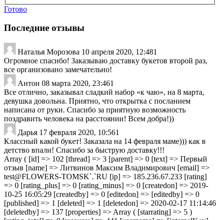
Готово
Последние отзывы
Наталья Морозова
10 апреля 2020, 12:48
1
Огромное спасибо! Заказываю доставку букетов второй раз,
все организовано замечательно!
Антон
08 марта 2020, 23:46
1
Все отлично, заказывал сладкий набор «к чаю», на 8 марта,
девушка довольна. Приятно, что открытка с посланием
написана от руки. Спасибо за приятную возможность
поздравить человека на расстоянии! Всем добра!))
Дарья
17 февраля 2020, 10:56
1
Классный какой букет! Заказала на 14 февраля маме))) как в
детство впали! Спасибо за быструю доставку!!!
Array ( [id] => 102 [thread] => 3 [parent] => 0 [text] => Первый
отзыв [name] => Литвинов Максим Владимирович [email] =>
test@FLOWERS-TOMSK`.`RU [ip] => 185.236.67.233 [rating]
=> 0 [rating_plus] => 0 [rating_minus] => 0 [createdon] => 2019-
10-25 16:05:29 [createdby] => 0 [editedon] => [editedby] => 0
[published] => 1 [deleted] => 1 [deletedon] => 2020-02-17 11:14:46
[deletedby] => 137 [properties] => Array ( [starrating] => 5 )