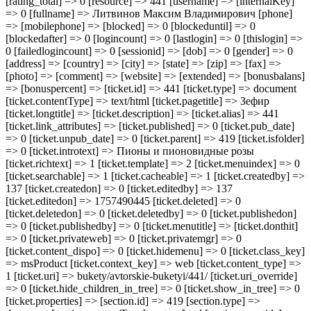
[rating_total] => 0 [resource] => 441 [username] => [internalKey]
=> 0 [fullname] => Литвинов Максим Владимирович [phone]
=> [mobilephone] => [blocked] => 0 [blockeduntil] => 0
[blockedafter] => 0 [logincount] => 0 [lastlogin] => 0 [thislogin] =>
0 [failedlogincount] => 0 [sessionid] => [dob] => 0 [gender] => 0
[address] => [country] => [city] => [state] => [zip] => [fax] =>
[photo] => [comment] => [website] => [extended] => [bonusbalans]
=> [bonuspercent] => [ticket.id] => 441 [ticket.type] => document
[ticket.contentType] => text/html [ticket.pagetitle] => Зефир
[ticket.longtitle] => [ticket.description] => [ticket.alias] => 441
[ticket.link_attributes] => [ticket.published] => 0 [ticket.pub_date]
=> 0 [ticket.unpub_date] => 0 [ticket.parent] => 419 [ticket.isfolder]
=> 0 [ticket.introtext] => Пионы и пионовидные розы
[ticket.richtext] => 1 [ticket.template] => 2 [ticket.menuindex] => 0
[ticket.searchable] => 1 [ticket.cacheable] => 1 [ticket.createdby] =>
137 [ticket.createdon] => 0 [ticket.editedby] => 137
[ticket.editedon] => 1757490445 [ticket.deleted] => 0
[ticket.deletedon] => 0 [ticket.deletedby] => 0 [ticket.publishedon]
=> 0 [ticket.publishedby] => 0 [ticket.menutitle] => [ticket.donthit]
=> 0 [ticket.privateweb] => 0 [ticket.privatemgr] => 0
[ticket.content_dispo] => 0 [ticket.hidemenu] => 0 [ticket.class_key]
=> msProduct [ticket.context_key] => web [ticket.content_type] =>
1 [ticket.uri] => bukety/avtorskie-buketyi/441/ [ticket.uri_override]
=> 0 [ticket.hide_children_in_tree] => 0 [ticket.show_in_tree] => 0
[ticket.properties] => [section.id] => 419 [section.type] =>