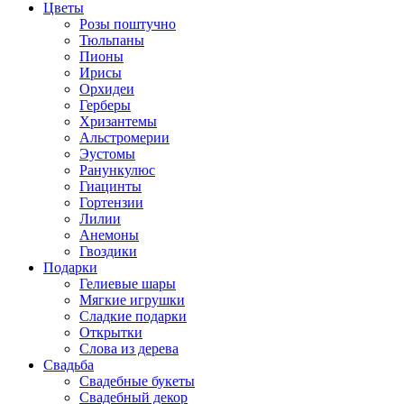
Цветы
Розы поштучно
Тюльпаны
Пионы
Ирисы
Орхидеи
Герберы
Хризантемы
Альстромерии
Эустомы
Ранункулюс
Гиацинты
Гортензии
Лилии
Анемоны
Гвоздики
Подарки
Гелиевые шары
Мягкие игрушки
Сладкие подарки
Открытки
Слова из дерева
Свадьба
Свадебные букеты
Свадебный декор