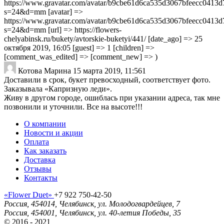
https://www.gravatar.com/avatar/b9cbe61d6ca535d3067bfeecc0413d
s=24&d=mm [avatar] =>
https://www.gravatar.com/avatar/b9cbe61d6ca535d3067bfeecc0413d
s=24&d=mm [url] => https://flowers-
chelyabinsk.ru/bukety/avtorskie-buketyi/441/ [date_ago] => 25
октября 2019, 16:05 [guest] => 1 [children] =>
[comment_was_edited] => [comment_new] => )
Котова Марина
15 марта 2019, 11:56
1
Доставили в срок, букет превосходный, соответствует фото.
Заказывала «Капризную леди».
Живу в другом городе, ошиблась при указании адреса, так мне
позвонили и уточнили. Все на высоте!!!
О компании
Новости и акции
Оплата
Как заказать
Доставка
Отзывы
Контакты
«Flower Duet»
+7 922 750-42-50
Россия
,
454014
,
Челябинск
,
ул. Молодогвардейцев, 7
Россия
,
454001
,
Челябинск
,
ул. 40-летия Победы, 35
© 2016 - 2021