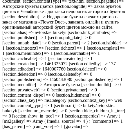
document [section.contentType] => text/html [section.pagetitle] =>
Авторские букеты цветов [section.longtitle] => Заказ букетов
цветов в Челябинске - доставка недорогих авторских букетов
[section.description] => Недорогие букеты свежих цветов на
заказ от магазина «Flower Duet», заказать онлайн и купить
оригинальный авторский букет цветов можно на сайте.
[section.alias] => avtorskie-buketyi [section.link_attributes] =>
[section.published] => 1 [section.pub_date] => 0
[section.unpub_date] => 0 [section.parent] => 2 [section.isfolder] =>
1 [section.introtext] => [section.richtext] => 1 [section.template] =>
1 [section.menuindex] => 1 [section.searchable] => 1
[section.cacheable] => 1 [section.createdby] => 1
[section.createdon] => 1461325072 [section.editedby] => 137
[section.editedon] => 1640007760 [section.deleted] => 0
[section.deletedon] => 0 [section.deletedby] => 0
[section.publishedon] => 1460443080 [section.publishedby] => 1
[section.menutitle] => Авторские букеты [section.donthit] => 0
[section.privateweb] => 0 [section.privatemgr] => 0
[section.content_dispo] => 0 [section.hidemenu] => 0
[section.class_key] => msCategory [section.context_key] => web
[section.content_type] => 1 [section.uri] => bukety/avtorskie-
buketyi/ [section.uri_override] => 0 [section.hide_children_in_tree]
=> 0 [section.show_in_tree] => 1 [section.properties] => Array (
[ms2gallery] => Array ( [media_source] => 4 ) ) [comments] => 1
[has_parent] => [cant_vote] => 1 [gravatar] =>