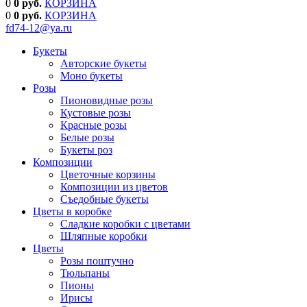
0
0 руб.
КОРЗИНА
0
0
руб.
КОРЗИНА
fd74-12@ya.ru
Букеты
Авторские букеты
Моно букеты
Розы
Пионовидные розы
Кустовые розы
Красные розы
Белые розы
Букеты роз
Композиции
Цветочные корзины
Композиции из цветов
Съедобные букеты
Цветы в коробке
Сладкие коробки с цветами
Шляпные коробки
Цветы
Розы поштучно
Тюльпаны
Пионы
Ирисы