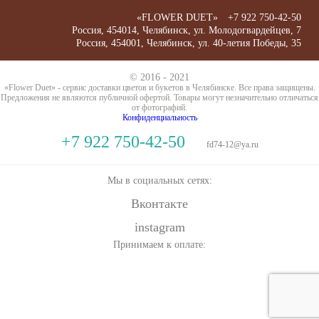
«FLOWER DUET»
+7 922 750-42-50
Россия
,
454014
,
Челябинск
,
ул. Молодогвардейцев, 7
Россия
,
454001
,
Челябинск
,
ул. 40-летия Победы, 35
© 2016 - 2021
«Flower Duet» - сервис доставки цветов и букетов в Челябинске. Все права защищены.
Предложения не являются публичной офертой. Товары могут незначительно отличаться
от фотографий.
Конфиденциальность
+7 922 750-42-50
fd74-12@ya.ru
Мы в социальных сетях:
Вконтакте
instagram
Принимаем к оплате: