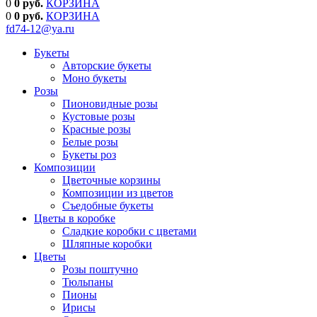
0
0 руб.
КОРЗИНА
0
0
руб.
КОРЗИНА
fd74-12@ya.ru
Букеты
Авторские букеты
Моно букеты
Розы
Пионовидные розы
Кустовые розы
Красные розы
Белые розы
Букеты роз
Композиции
Цветочные корзины
Композиции из цветов
Съедобные букеты
Цветы в коробке
Сладкие коробки с цветами
Шляпные коробки
Цветы
Розы поштучно
Тюльпаны
Пионы
Ирисы