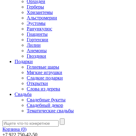
Орхидеи
Герберы
Хризантемы
Альстромерии
Эустомы
Ранункулюс
Гиацинты
Гортензии
Лилии
Анемоны
Гвоздики
Подарки
Гелиевые шары
Мягкие игрушки
Сладкие подарки
Открытки
Слова из дерева
Свадьба
Свадебные букеты
Свадебный декор
Тематические свадьбы
Корзина (
0
)
+7 922 750-42-50