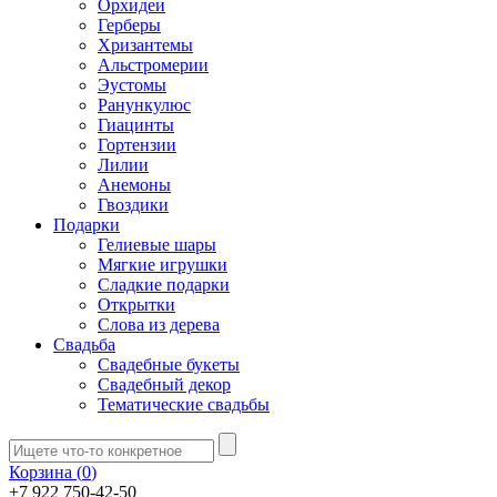
Орхидеи
Герберы
Хризантемы
Альстромерии
Эустомы
Ранункулюс
Гиацинты
Гортензии
Лилии
Анемоны
Гвоздики
Подарки
Гелиевые шары
Мягкие игрушки
Сладкие подарки
Открытки
Слова из дерева
Свадьба
Свадебные букеты
Свадебный декор
Тематические свадьбы
Корзина (
0
)
+7 922 750-42-50