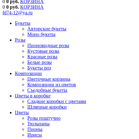
0
0 руб.
КОРЗИНА
0
0
руб.
КОРЗИНА
fd74-12@ya.ru
Букеты
Авторские букеты
Моно букеты
Розы
Пионовидные розы
Кустовые розы
Красные розы
Белые розы
Букеты роз
Композиции
Цветочные корзины
Композиции из цветов
Съедобные букеты
Цветы в коробке
Сладкие коробки с цветами
Шляпные коробки
Цветы
Розы поштучно
Тюльпаны
Пионы
Ирисы