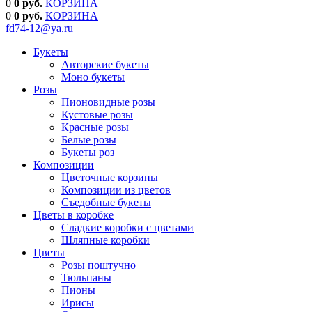
0
0 руб.
КОРЗИНА
0
0
руб.
КОРЗИНА
fd74-12@ya.ru
Букеты
Авторские букеты
Моно букеты
Розы
Пионовидные розы
Кустовые розы
Красные розы
Белые розы
Букеты роз
Композиции
Цветочные корзины
Композиции из цветов
Съедобные букеты
Цветы в коробке
Сладкие коробки с цветами
Шляпные коробки
Цветы
Розы поштучно
Тюльпаны
Пионы
Ирисы