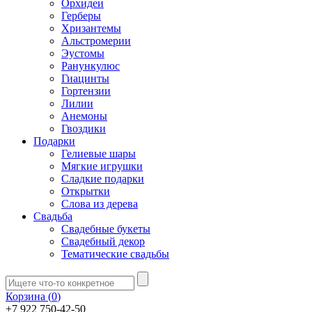
Орхидеи
Герберы
Хризантемы
Альстромерии
Эустомы
Ранункулюс
Гиацинты
Гортензии
Лилии
Анемоны
Гвоздики
Подарки
Гелиевые шары
Мягкие игрушки
Сладкие подарки
Открытки
Слова из дерева
Свадьба
Свадебные букеты
Свадебный декор
Тематические свадьбы
Корзина (
0
)
+7 922 750-42-50