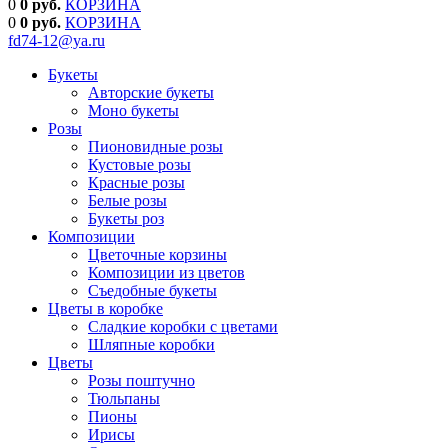
0
0 руб.
КОРЗИНА
0
0
руб.
КОРЗИНА
fd74-12@ya.ru
Букеты
Авторские букеты
Моно букеты
Розы
Пионовидные розы
Кустовые розы
Красные розы
Белые розы
Букеты роз
Композиции
Цветочные корзины
Композиции из цветов
Съедобные букеты
Цветы в коробке
Сладкие коробки с цветами
Шляпные коробки
Цветы
Розы поштучно
Тюльпаны
Пионы
Ирисы