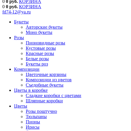
0
0 руб.
КОРЗИНА
0
0
руб.
КОРЗИНА
fd74-12@ya.ru
Букеты
Авторские букеты
Моно букеты
Розы
Пионовидные розы
Кустовые розы
Красные розы
Белые розы
Букеты роз
Композиции
Цветочные корзины
Композиции из цветов
Съедобные букеты
Цветы в коробке
Сладкие коробки с цветами
Шляпные коробки
Цветы
Розы поштучно
Тюльпаны
Пионы
Ирисы