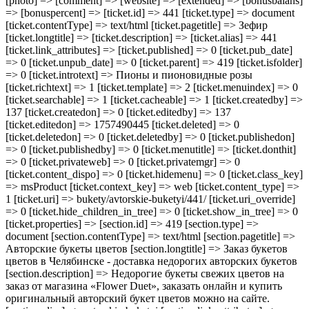
[photo] => [comment] => [website] => [extended] => [bonusbalans]
=> [bonuspercent] => [ticket.id] => 441 [ticket.type] => document
[ticket.contentType] => text/html [ticket.pagetitle] => Зефир
[ticket.longtitle] => [ticket.description] => [ticket.alias] => 441
[ticket.link_attributes] => [ticket.published] => 0 [ticket.pub_date]
=> 0 [ticket.unpub_date] => 0 [ticket.parent] => 419 [ticket.isfolder]
=> 0 [ticket.introtext] => Пионы и пионовидные розы
[ticket.richtext] => 1 [ticket.template] => 2 [ticket.menuindex] => 0
[ticket.searchable] => 1 [ticket.cacheable] => 1 [ticket.createdby] =>
137 [ticket.createdon] => 0 [ticket.editedby] => 137
[ticket.editedon] => 1757490445 [ticket.deleted] => 0
[ticket.deletedon] => 0 [ticket.deletedby] => 0 [ticket.publishedon]
=> 0 [ticket.publishedby] => 0 [ticket.menutitle] => [ticket.donthit]
=> 0 [ticket.privateweb] => 0 [ticket.privatemgr] => 0
[ticket.content_dispo] => 0 [ticket.hidemenu] => 0 [ticket.class_key]
=> msProduct [ticket.context_key] => web [ticket.content_type] =>
1 [ticket.uri] => bukety/avtorskie-buketyi/441/ [ticket.uri_override]
=> 0 [ticket.hide_children_in_tree] => 0 [ticket.show_in_tree] => 0
[ticket.properties] => [section.id] => 419 [section.type] =>
document [section.contentType] => text/html [section.pagetitle] =>
Авторские букеты цветов [section.longtitle] => Заказ букетов
цветов в Челябинске - доставка недорогих авторских букетов
[section.description] => Недорогие букеты свежих цветов на
заказ от магазина «Flower Duet», заказать онлайн и купить
оригинальный авторский букет цветов можно на сайте.