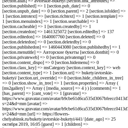
[section.alias] => avtorskie-buketyi [section.link_attributes] =>
[section.published] => 1 [section.pub_date] => 0
[section.unpub_date] => 0 [section.parent] => 2 [section.isfolder] =>
1 [section.introtext] => [section.richtext] => 1 [section.template] =>
1 [section.menuindex] => 1 [section.searchable] => 1
[section.cacheable] => 1 [section.createdby] => 1
[section.createdon] => 1461325072 [section.editedby] => 137
[section.editedon] => 1640007760 [section.deleted] => 0
[section.deletedon] => 0 [section.deletedby] => 0
[section.publishedon] => 1460443080 [section.publishedby] => 1
[section.menutitle] => Авторские букеты [section.donthit] => 0
[section.privateweb] => 0 [section.privatemgr] => 0
[section.content_dispo] => 0 [section.hidemenu] => 0
[section.class_key] => msCategory [section.context_key] => web
[section.content_type] => 1 [section.uri] => bukety/avtorskie-
buketyi/ [section.uri_override] => 0 [section.hide_children_in_tree]
=> 0 [section.show_in_tree] => 1 [section.properties] => Array (
[ms2gallery] => Array ( [media_source] => 4 ) ) [comments] => 1
[has_parent] => [cant_vote] => 1 [gravatar] =>
https://www.gravatar.com/avatar/b9cbe61d6ca535d3067bfeecc0413d
s=24&d=mm [avatar] =>
https://www.gravatar.com/avatar/b9cbe61d6ca535d3067bfeecc0413d
s=24&d=mm [url] => https://flowers-
chelyabinsk.ru/bukety/avtorskie-buketyi/441/ [date_ago] => 25
октября 2019, 16:05 [guest] => 1 [children] =>