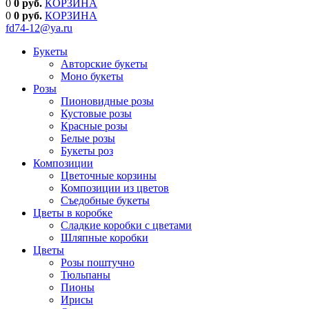
0
0 руб.
КОРЗИНА
0
0
руб.
КОРЗИНА
fd74-12@ya.ru
Букеты
Авторские букеты
Моно букеты
Розы
Пионовидные розы
Кустовые розы
Красные розы
Белые розы
Букеты роз
Композиции
Цветочные корзины
Композиции из цветов
Съедобные букеты
Цветы в коробке
Сладкие коробки с цветами
Шляпные коробки
Цветы
Розы поштучно
Тюльпаны
Пионы
Ирисы