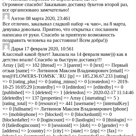
Огромное спасибо! Заказываю доставку букетов второй раз,
все организовано замечательно!
Антон
08 марта 2020, 23:46
1
Все отлично, заказывал сладкий набор «к чаю», на 8 марта,
девушка довольна. Приятно, что открытка с посланием
написана от руки. Спасибо за приятную возможность
поздравить человека на расстоянии! Всем добра!))
Дарья
17 февраля 2020, 10:56
1
Классный какой букет! Заказала на 14 февраля маме))) как в
детство впали! Спасибо за быструю доставку!!!
Array ( [id] => 102 [thread] => 3 [parent] => 0 [text] => Первый
отзыв [name] => Литвинов Максим Владимирович [email] =>
test@FLOWERS-TOMSK`.`RU [ip] => 185.236.67.233 [rating]
=> 0 [rating_plus] => 0 [rating_minus] => 0 [createdon] => 2019-
10-25 16:05:29 [createdby] => 0 [editedon] => [editedby] => 0
[published] => 1 [deleted] => 1 [deletedon] => 2020-02-17 11:14:46
[deletedby] => 137 [properties] => Array ( [starrating] => 5 )
[rating_total] => 0 [resource] => 441 [username] => [internalKey]
=> 0 [fullname] => Литвинов Максим Владимирович [phone]
=> [mobilephone] => [blocked] => 0 [blockeduntil] => 0
[blockedafter] => 0 [logincount] => 0 [lastlogin] => 0 [thislogin] =>
0 [failedlogincount] => 0 [sessionid] => [dob] => 0 [gender] => 0
[address] => [country] => [city] => [state] => [zip] => [fax] =>