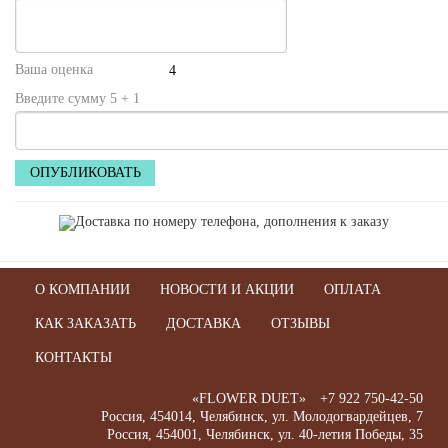
Ваша оценка
Введите сумму 5 + 1
О КОМПАНИИ
НОВОСТИ И АКЦИИ
ОПЛАТА
КАК ЗАКАЗАТЬ
ДОСТАВКА
ОТЗЫВЫ
КОНТАКТЫ
«FLOWER DUET»
+7 922 750-42-50
Россия
,
454014
,
Челябинск
,
ул. Молодогвардейцев, 7
Россия
,
454001
,
Челябинск
,
ул. 40-летия Победы, 35