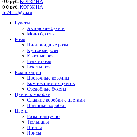
0
0 руб.
КОРЗИНА
0
0
руб.
КОРЗИНА
fd74-12@ya.ru
Букеты
Авторские букеты
Моно букеты
Розы
Пионовидные розы
Кустовые розы
Красные розы
Белые розы
Букеты роз
Композиции
Цветочные корзины
Композиции из цветов
Съедобные букеты
Цветы в коробке
Сладкие коробки с цветами
Шляпные коробки
Цветы
Розы поштучно
Тюльпаны
Пионы
Ирисы