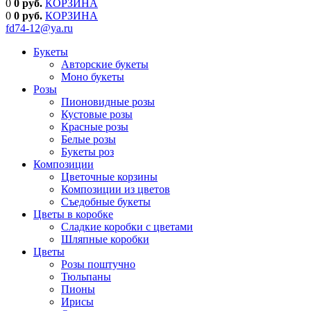
0
0 руб.
КОРЗИНА
0
0
руб.
КОРЗИНА
fd74-12@ya.ru
Букеты
Авторские букеты
Моно букеты
Розы
Пионовидные розы
Кустовые розы
Красные розы
Белые розы
Букеты роз
Композиции
Цветочные корзины
Композиции из цветов
Съедобные букеты
Цветы в коробке
Сладкие коробки с цветами
Шляпные коробки
Цветы
Розы поштучно
Тюльпаны
Пионы
Ирисы