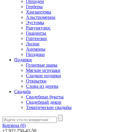
Орхидеи
Герберы
Хризантемы
Альстромерии
Эустомы
Ранункулюс
Гиацинты
Гортензии
Лилии
Анемоны
Гвоздики
Подарки
Гелиевые шары
Мягкие игрушки
Сладкие подарки
Открытки
Слова из дерева
Свадьба
Свадебные букеты
Свадебный декор
Тематические свадьбы
Корзина (
0
)
+7 922 750-42-50